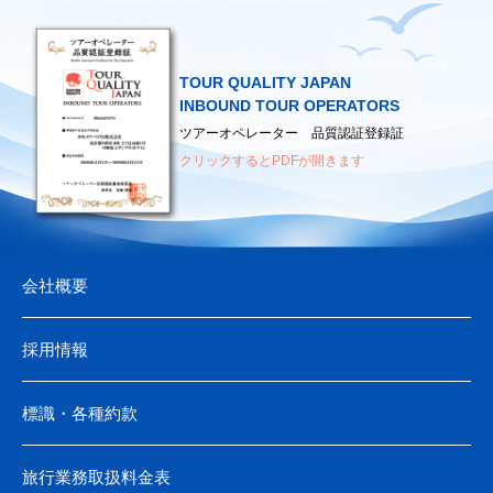
▶
福岡国際空港
▶
国土交通省
▶
国際観光サービスセンター
▶
新千歳空港
▶
外務省
▶
日本観光振興協会
TOUR QUALITY JAPAN
▶
厚生労働省
▶
日本観光通訳協会
INBOUND TOUR OPERATORS
（海外へ渡航されるみなさまへ）
▶
日本地図センター
ツアーオペレーター 品質認証登録証
クリックするとPDFが開きます
会社概要
採用情報
標識・各種約款
旅行業務取扱料金表