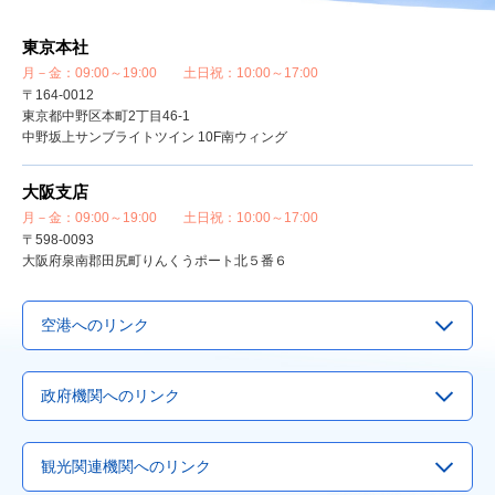
東京本社
月－金：09:00～19:00 土日祝：10:00～17:00
〒164-0012
東京都中野区本町2丁目46-1
中野坂上サンブライトツイン 10F南ウィング
大阪支店
月－金：09:00～19:00 土日祝：10:00～17:00
〒598-0093
大阪府泉南郡田尻町りんくうポート北５番６
空港へのリンク
▶
成田空港
政府機関へのリンク
▶
羽田空港
▶
関西国際空港
▶
Visit Japan Webサービス
観光関連機関へのリンク
▶
中部国際空港
▶
観光庁