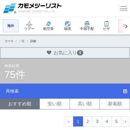
海外
国内
ツアー
航空券
秘境
中国手配
ビザ
コース
一覧
詳細
お気に入り
0
検索結果
75件
再検索
おすすめ順
安い順
高い順
新着順
‹
1
2
3
4
5
›