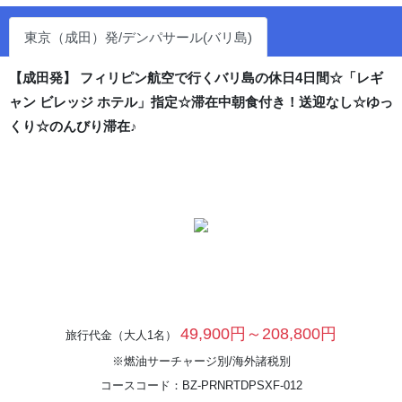
東京（成田）発/デンパサール(バリ島)
【成田発】 フィリピン航空で行くバリ島の休日4日間☆「レギ
ャン ビレッジ ホテル」指定☆滞在中朝食付き！送迎なし☆ゆっ
くり☆のんびり滞在♪
49,900円～208,800円
旅行代金（大人1名）
※燃油サーチャージ別/海外諸税別
コースコード：BZ-PRNRTDPSXF-012