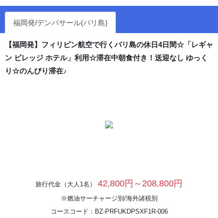
福岡発/デンパサール(バリ島)
【福岡発】フィリピン航空で行くバリ島の休日4日間☆「レギャ
ン ビレッジ ホテル」利用☆滞在中朝食付き！送迎なし ゆっく
り☆のんびり滞在♪
42,800円～208,800円
旅行代金（大人1名）
※燃油サーチャージ別/海外諸税別
コースコード：BZ-PRFUKDPSXF1R-006