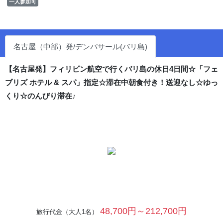
一人参加可
名古屋（中部）発/デンパサール(バリ島)
【名古屋発】フィリピン航空で行くバリ島の休日4日間☆「フェ
ブリズ ホテル & スパ」指定☆滞在中朝食付き！送迎なし☆ゆっ
くり☆のんびり滞在♪
48,700円～212,700円
旅行代金（大人1名）