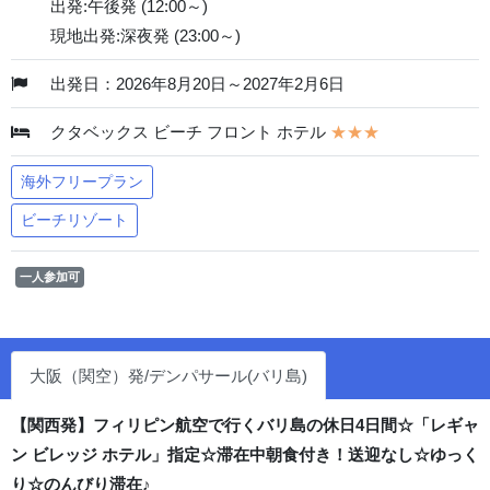
出発:午後発 (12:00～)
現地出発:深夜発 (23:00～)
出発日：2026年8月20日～2027年2月6日
クタベックス ビーチ フロント ホテル
★★★
海外フリープラン
ビーチリゾート
一人参加可
大阪（関空）発/デンパサール(バリ島)
【関西発】フィリピン航空で行くバリ島の休日4日間☆「レギャ
ン ビレッジ ホテル」指定☆滞在中朝食付き！送迎なし☆ゆっく
り☆のんびり滞在♪