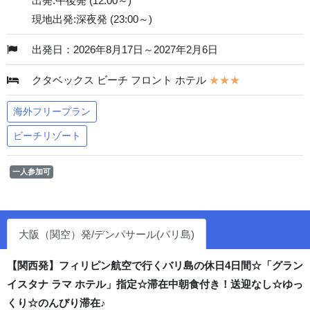
出発:午後発 (12:00～)
現地出発:深夜発 (23:00～)
出発日：2026年8月17日～2027年2月6日
クタベックス ビーチ フロント ホテル
★★★
海外フリープラン
ビーチリゾート
一人参加可
大阪（関空）発/デンパサール(バリ島)
【関西発】フィリピン航空で行くバリ島の休日4日間☆「グラン
イスタナ ラマ ホテル」指定☆滞在中朝食付き！送迎なし☆ゆっ
くり☆のんびり滞在♪