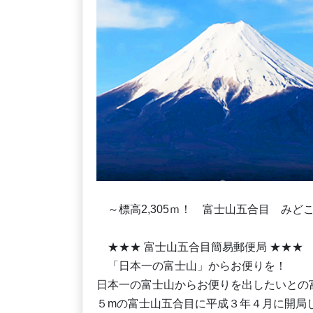
～標高2,305ｍ！ 富士山五合目 みど
★★★ 富士山五合目簡易郵便局 ★★★
「日本一の富士山」からお便りを！
日本一の富士山からお便りを出したいとの
５mの富士山五合目に平成３年４月に開局