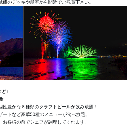
賊船のデッキや船室から間近でご観賞下さい。
など♪
食
個性豊かな６種類のクラフトビールが飲み放題！
ザートなど豪華50種のメニューが食べ放題。
、お客様の前でシェフが調理してくれます。