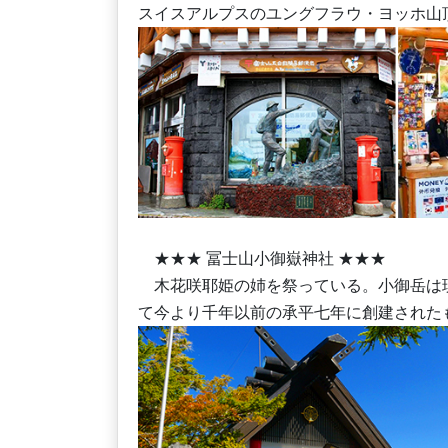
スイスアルプスのユングフラウ・ヨッホ山
★★★ 冨士山小御嶽神社 ★★★
木花咲耶姫の姉を祭っている。小御岳は
て今より千年以前の承平七年に創建された