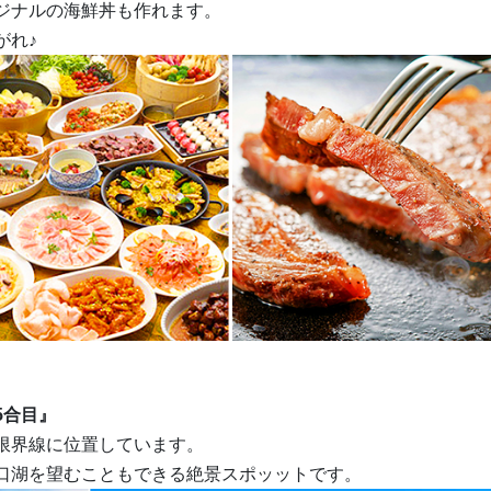
ジナルの海鮮丼も作れます。
がれ♪
5合目』
限界線に位置しています。
口湖を望むこともできる絶景スポッットです。