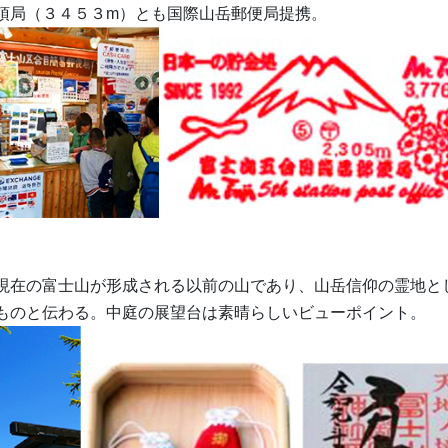
頂局（３４５３m）とも国際山岳郵便局提携。
現在の富士山が形成される以前の山であり、山岳信仰の霊地と
ものと伝わる。中庭の展望台は素晴らしいビューポイント。