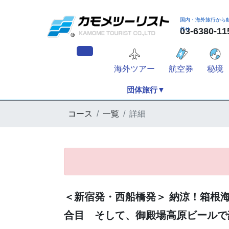
国内・海外旅行から
任せ
03-6380
海外ツアー
航空券
秘境
団体旅行▼
コース
一覧
詳細
＜新宿発・西船橋発＞ 納涼！箱根海
合目 そして、御殿場高原ビールで