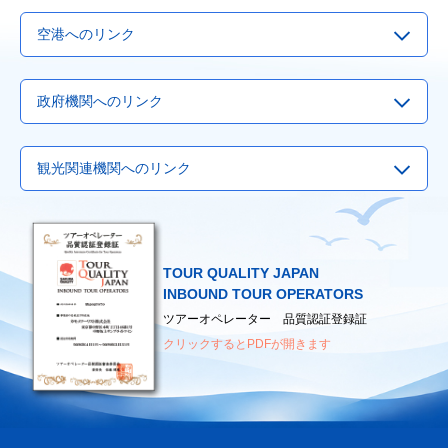
空港へのリンク
▶
成田空港
政府機関へのリンク
▶
羽田空港
▶
関西国際空港
▶
Visit Japan Webサービス
観光関連機関へのリンク
▶
中部国際空港
▶
観光庁
▶
福岡国際空港
▶
国土交通省
▶
国際観光サービスセンター
▶
新千歳空港
▶
外務省
▶
日本観光振興協会
▶
厚生労働省
TOUR QUALITY JAPAN
▶
日本観光通訳協会
（海外へ渡航されるみなさまへ）
INBOUND TOUR OPERATORS
▶
日本地図センター
ツアーオペレーター 品質認証登録証
クリックするとPDFが開きます