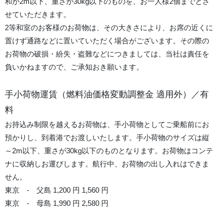
和が2m以下、重さが30kg以下のものを、お一人様2個までとさ
せていただきます。
2等和室のお客様のお荷物は、その大きさにより、お席の近くに
置けず通路などに置いていただく場合がございます。その際の
お荷物の破損・紛失・盗難などにつきましては、当社は責任を
負いかねますので、ご承知おき願います。
手小荷物運賃（燃料油価格変動調整金 適用外）／有
料
お持込み制限を越えるお荷物は、手小荷物としてご乗船前にお
預かりし、到着港でお渡しいたします。手小荷物のサイズは縦
～2m以下、重さが30kg以下のものとなります。お荷物はコンテ
ナに収納しお運びします。航行中、お荷物の出し入れはできま
せん。
東京 - 父島 1,200 円 1,560 円
東京 - 母島 1,990 円 2,580 円