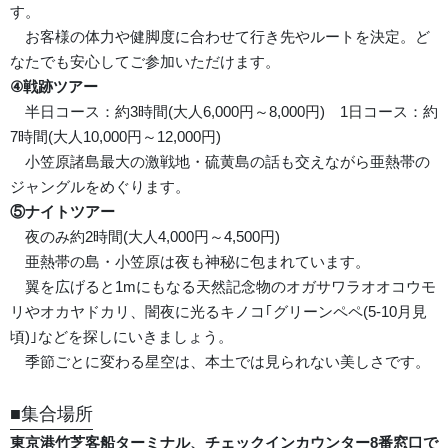
す。
お客様の体力や健脚度に合わせて行き先やルートを決定。ど
なたでも安心してご参加いただけます。
④戦跡ツアー
半日コース：約3時間(大人6,000円～8,000円) 1日コース：約
7時間(大人10,000円～12,000円)
小笠原諸島最大の激戦地・硫黄島の話も交えながら亜熱帯の
ジャングルをめぐります。
⑤ナイトツアー
夜のみ約2時間(大人4,000円～4,500円)
亜熱帯の島・小笠原は夜も神秘に包まれています。
翼を広げると1mにもなる天然記念物のオガサワラオオコウモ
リやオカヤドカリ、闇夜に光るキノコ｢グリーンペペ(5-10月見
頃)｣などを探しにいきましょう。
季節ごとに変わる星空は、本土では見られない美しさです。
■集合場所
東京港竹芝客船ターミナル、チェックインカウンター8番窓口で