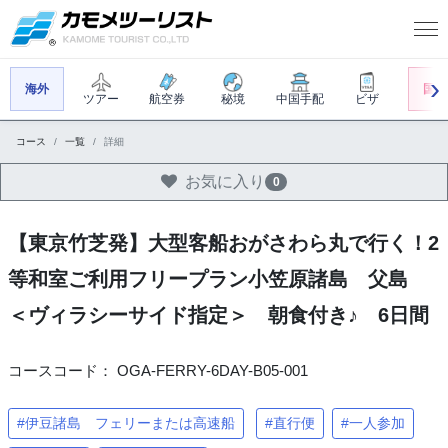
海外
国内
ツアー
航空券
秘境
中国手配
ビザ
コース
一覧
詳細
お気に入り
0
【東京竹芝発】大型客船おがさわら丸で行く！2
等和室ご利用フリープラン小笠原諸島 父島
＜ヴィラシーサイド指定＞ 朝食付き♪ 6日間
コースコード： OGA-FERRY-6DAY-B05-001
#伊豆諸島 フェリーまたは高速船
#直行便
#一人参加