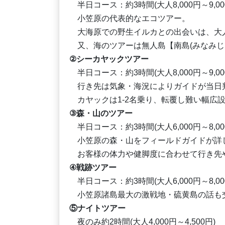
半日コース：約3時間(大人8,000円～9,000
小笠原の代表的なエコツアー。
大海原での野生イルカとの出会いは、大
又、海のツアーは無人島【南島(みなみじま
②シーカヤックツアー
半日コース：約3時間(大人8,000円～9,000
行き先は気象・海況によりガイドが当日
カヤックは1-2名乗り、転覆し難い幅広
③森・山のツアー
半日コース：約3時間(大人6,000円～8,000
小笠原の森・山をフィールドガイドが詳
お客様の体力や健脚度に合わせて行き先
④戦跡ツアー
半日コース：約3時間(大人6,000円～8,000
小笠原諸島最大の激戦地・硫黄島の話も
⑤ナイトツアー
夜のみ約2時間(大人4,000円～4,500円)