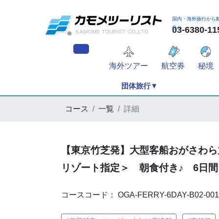
国内・海外旅行から
任せ
03-6380
海外ツアー
航空券
秘境
団体旅行▼
コース
一覧
詳細
【東京竹芝発】大型客船おがさわら
リゾート指定＞ 朝食付き♪ 6日間
コースコード： OGA-FERRY-6DAY-B02-001