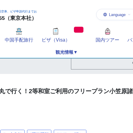
航空券、ビザ申請代行までお
Language
-1155（東京本社）
中国手配旅行
ビザ（Visa）
国内ツアー
バ
観光情報▼
丸で行く！2等和室ご利用のフリープラン小笠原