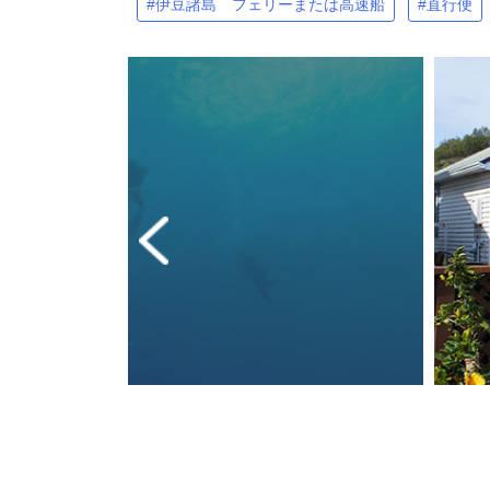
#伊豆諸島 フェリーまたは高速船
#直行便