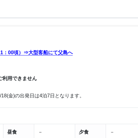
1：00頃）⇒大型客船にて父島へ
ご利用できません
金)、8/18(金)の出発日は4泊7日となります。
昼食
－
夕食
－