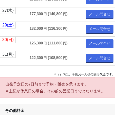
27
(木)
177,300
(
149,800
)
円
円
メール問合せ
29
(土)
132,000
(
116,300
)
円
円
メール問合せ
30
(日)
126,300
(
111,800
)
円
円
メール問合せ
31
(月)
122,300
(
108,500
)
円
円
メール問合せ
※（）内は、子供お一人様の旅行代金です。
出発予定日の7日前
まで予約・販売を承ります。
※上記が休業日の場合、その前の営業日までとなります。
その他料金