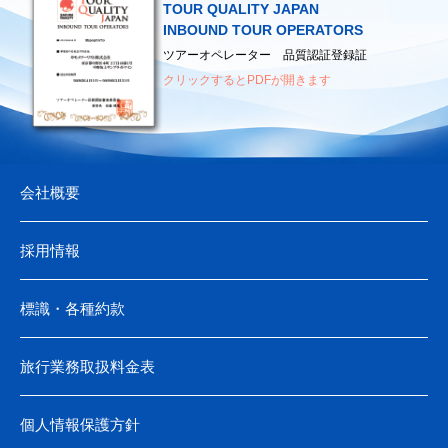
▶
厚生労働省
TOUR QUALITY JAPAN
▶
日本観光通訳協会
（海外へ渡航されるみなさまへ）
INBOUND TOUR OPERATORS
▶
日本地図センター
ツアーオペレーター 品質認証登録証
クリックするとPDFが開きます
会社概要
採用情報
標識・各種約款
旅行業務取扱料金表
個人情報保護方針