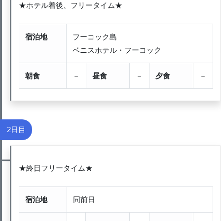
★ホテル着後、フリータイム★
宿泊地
フーコック島
ベニスホテル・フーコック
朝食
－
昼食
－
夕食
－
2日目
★終日フリータイム★
宿泊地
同前日