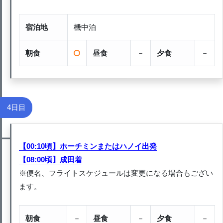
宿泊地
機中泊
朝食
昼食
－
夕食
－
4日目
【00:10頃】ホーチミンまたはハノイ出発
【08:00頃】成田着
※便名、フライトスケジュールは変更になる場合もござい
ます。
朝食
－
昼食
－
夕食
－