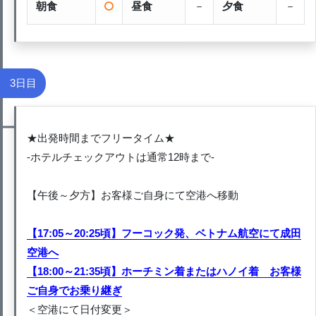
朝食
昼食
－
夕食
－
3日目
★出発時間までフリータイム★
-ホテルチェックアウトは通常12時まで-
【午後～夕方】お客様ご自身にて空港へ移動
【17:05～20:25頃】フーコック発、ベトナム航空にて成田
空港へ
【18:00～21:35頃】ホーチミン着またはハノイ着 お客様
ご自身でお乗り継ぎ
＜空港にて日付変更＞