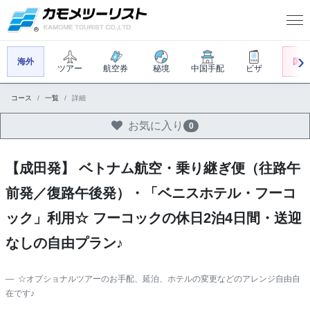
海外
国内
ツアー
航空券
秘境
中国手配
ビザ
コース
一覧
詳細
お気に入り
0
【成田発】 ベトナム航空・乗り継ぎ便（往路午
前発／復路午後発）・「ベニスホテル・フーコ
ック」利用☆ フーコックの休日2泊4日間・送迎
なしの自由プラン♪
☆オプショナルツアーのお手配、延泊、ホテルの変更などのアレンジ自由自
在です♪