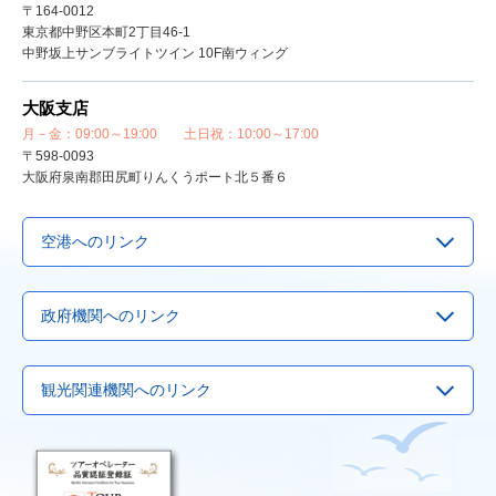
〒164-0012
東京都中野区本町2丁目46-1
中野坂上サンブライトツイン 10F南ウィング
大阪支店
月－金：09:00～19:00 土日祝：10:00～17:00
〒598-0093
大阪府泉南郡田尻町りんくうポート北５番６
空港へのリンク
▶
成田空港
政府機関へのリンク
▶
羽田空港
▶
関西国際空港
▶
Visit Japan Webサービス
観光関連機関へのリンク
▶
中部国際空港
▶
観光庁
▶
福岡国際空港
▶
国土交通省
▶
国際観光サービスセンター
▶
新千歳空港
▶
外務省
▶
日本観光振興協会