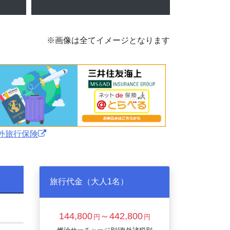
※画像は全てイメージとなります
外旅行保険
旅行代金（大人1名）
144,800
～442,800
円
円