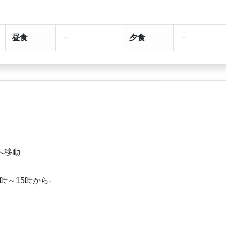
昼食
－
夕食
－
へ移動
時～15時から-