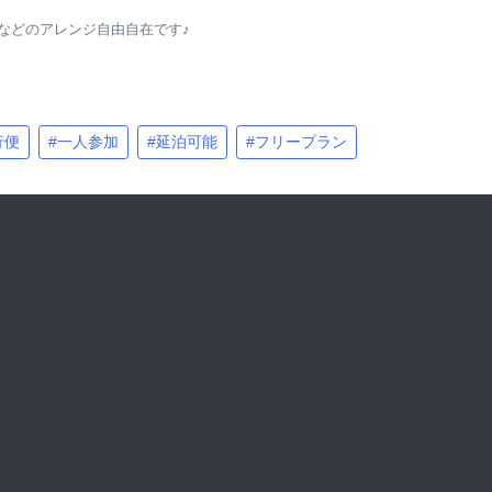
などのアレンジ自由自在です♪
行便
#一人参加
#延泊可能
#フリープラン