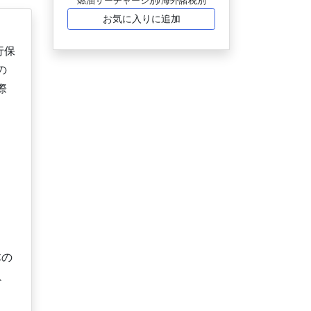
燃油サーチャージ別/海外諸税別
お気に入りに追加
行保
の
際
体の
、
。