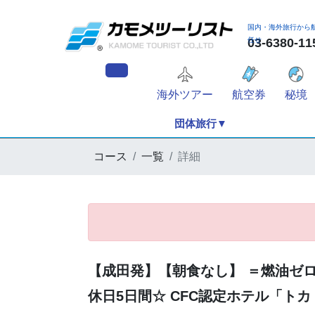
国内・海外旅行から
任せ
03-6380
海外ツアー
航空券
秘境
団体旅行▼
コース
一覧
詳細
【成田発】【朝食なし】 ＝燃油ゼ
休日5日間☆ CFC認定ホテル「トカ