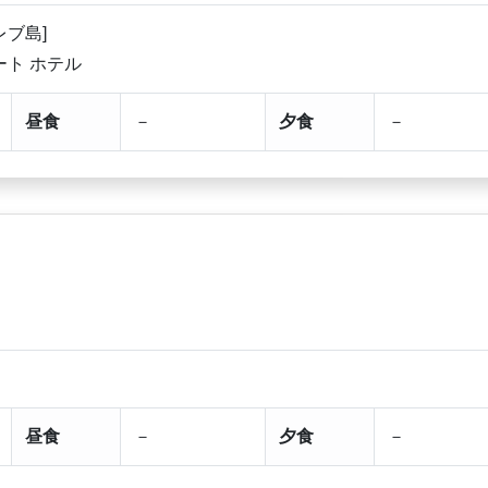
レブ島]
ート ホテル
昼食
－
夕食
－
昼食
－
夕食
－