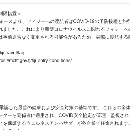
制限措置＝
クフォースより、フィジーへの渡航者はCOVID-19の予防接種と旅
れました。これにより新型コロナウイルスに関わるフィジーへ
は事前通告なく変更される可能性があるため、実際に渡航する
。
ravel/faq
ov.fj/fiji-entry-conditions/
）は、WHOが承認した最善の健康および安全対策の基準です。 これらの全
ターら関係者に適用され、COVID安全協定が管理、監視され
とを保証するウェルネスアンバサダーが各企業で任命されます