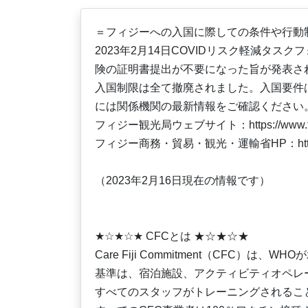
＝フィジーへの入国に際しての条件や行動
2023年2月14日COVIDリスク軽減タス
険の証明書提出が不要になった旨が発表さ
入国制限は全て撤廃されました。入国要件
には関係機関の最新情報をご確認ください
フィジー観光局ウェブサイト：https://www.fiji.t
フィジー商務・貿易・観光・運輸省HP：https://mcttt.g
（2023年2月16日現在の情報です）
★☆★☆★ CFCとは ★☆★☆★
Care Fiji Commitment（CFC
基準は、宿泊施設、アクティビティオペレー
すべてのスタッフがトレーニングされるこ