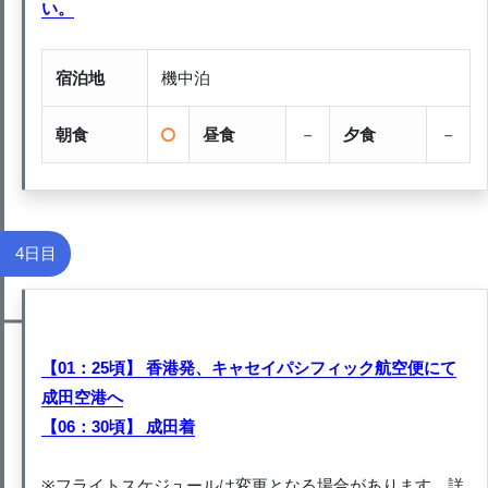
い。
宿泊地
機中泊
朝食
昼食
－
夕食
－
4日目
【01：25頃】 香港発、キャセイパシフィック航空便にて
成田空港へ
【06：30頃】 成田着
※フライトスケジュールは変更となる場合があります。詳