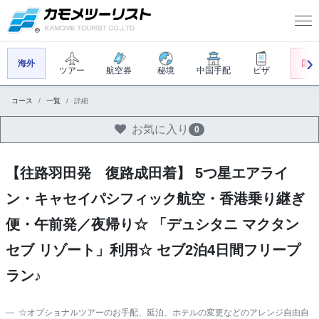
海外
国内
ツアー
航空券
秘境
中国手配
ビザ
コース
一覧
詳細
お気に入り
0
【往路羽田発 復路成田着】 5つ星エアライ
ン・キャセイパシフィック航空・香港乗り継ぎ
便・午前発／夜帰り☆ 「デュシタニ マクタン
セブ リゾート」利用☆ セブ2泊4日間フリープ
ラン♪
☆オプショナルツアーのお手配、延泊、ホテルの変更などのアレンジ自由自