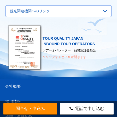
▶
関西国際空港
▶
Visit Japan Webサービス
観光関連機関へのリンク
▶
中部国際空港
▶
観光庁
▶
福岡国際空港
▶
国土交通省
▶
国際観光サービスセンター
▶
新千歳空港
▶
外務省
▶
日本観光振興協会
▶
厚生労働省
TOUR QUALITY JAPAN
▶
日本観光通訳協会
（海外へ渡航されるみなさまへ）
INBOUND TOUR OPERATORS
▶
日本地図センター
ツアーオペレーター 品質認証登録証
クリックするとPDFが開きます
会社概要
採用情報
問合せ・申込み
電話で申し込む
標識・各種約款