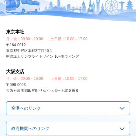
東京本社
月－金：09:00～19:00 土日祝：10:00～17:00
〒164-0012
東京都中野区本町2丁目46-1
中野坂上サンブライトツイン 10F南ウィング
大阪支店
月－金：09:00～19:00 土日祝：10:00～17:00
〒598-0093
大阪府泉南郡田尻町りんくうポート北５番６
空港へのリンク
▶
成田空港
政府機関へのリンク
▶
羽田空港