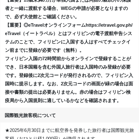
者と一緒に渡航する場合、WEGの申請が必要となりますの
で、必ず大使館とご確認ください。
【重要】◎eTravelオンラインフォームhttps://etravel.gov.ph/
eTravel（イートラベル）とはフィリピンの電子渡航申告シス
テムのことで、フィリピンに入国する人はすべてチェックイ
ン前までに登録が必要です（無料）。
フィリピン入国の72時間前からオンラインで登録することが
でき、日本国籍を含む外国人旅行者は入国時のみ登録が必要
です。登録後に2次元コードが発行されるので、フィリピン入
国時に提示します。なお、2次元コードの画面が緑の場合は面
接や書類の提出は必要ありません。赤の場合はフィリピン検
疫局から入国規則に適しているかなどを確認されます。
国際観光旅客税について
★2025年6月30日までに航空券を発券した旅行者は国際観光旅
客税（おひとり様1,000円）が徴収されます。