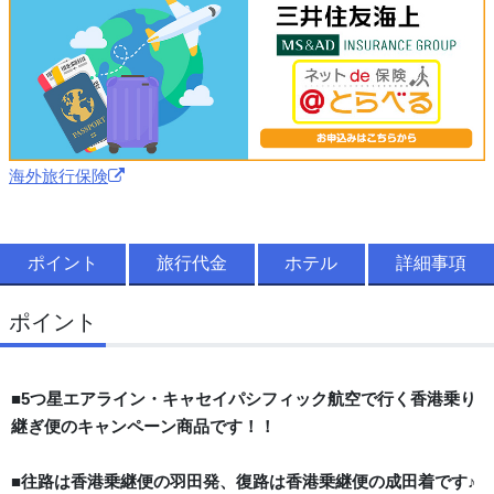
海外旅行保険
ポイント
旅行代金
ホテル
詳細事項
ポイント
■5つ星エアライン・キャセイパシフィック航空で行く香港乗り
継ぎ便のキャンペーン商品です！！
■往路は香港乗継便の羽田発、復路は香港乗継便の成田着です♪