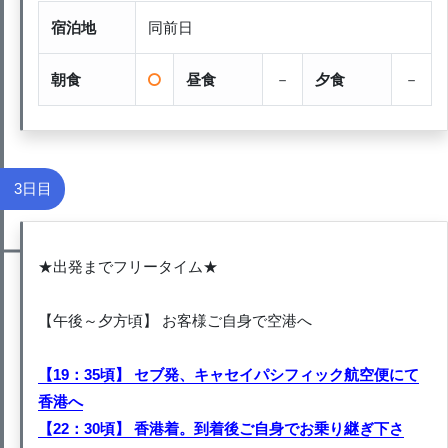
宿泊地
同前日
朝食
昼食
－
夕食
－
3日目
★出発までフリータイム★
【午後～夕方頃】 お客様ご自身で空港へ
【19：35頃】 セブ発、キャセイパシフィック航空便にて
香港へ
【22：30頃】 香港着。到着後ご自身でお乗り継ぎ下さ