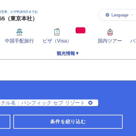
航空券、ビザ申請代行までお
Language
-1155（東京本社）
中国手配旅行
ビザ（Visa）
国内ツアー
バ
観光情報▼
ホテル名：パシフィック セブ リゾート
条件を絞り込む