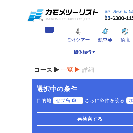
国内・海外旅行から
任せ
03-6380
海外ツアー
航空券
秘境
団体旅行▼
一覧
コース
詳細
選択中の条件
目的地
セブ島
さらに条件を絞る
再検索する