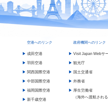
空港へのリンク
政府機関へのリンク
成田空港
Visit Japan Web
羽田空港
観光庁
関西国際空港
国土交通省
中部国際空港
外務省
福岡国際空港
厚生労働省
（海外へ渡航され
新千歳空港