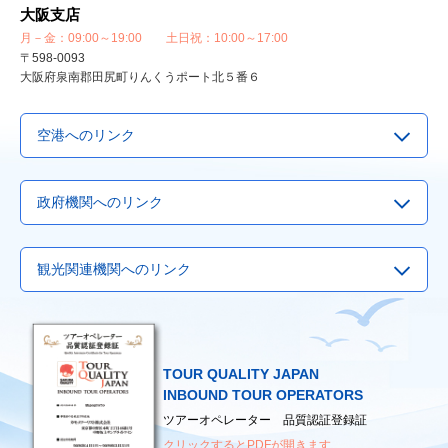
大阪支店
月－金：09:00～19:00 土日祝：10:00～17:00
〒598-0093
大阪府泉南郡田尻町りんくうポート北５番６
空港へのリンク
▶
成田空港
政府機関へのリンク
▶
羽田空港
▶
関西国際空港
▶
Visit Japan Webサービス
観光関連機関へのリンク
▶
中部国際空港
▶
観光庁
▶
福岡国際空港
▶
国土交通省
▶
国際観光サービスセンター
▶
新千歳空港
▶
外務省
▶
日本観光振興協会
▶
厚生労働省
TOUR QUALITY JAPAN
▶
日本観光通訳協会
（海外へ渡航されるみなさまへ）
INBOUND TOUR OPERATORS
▶
日本地図センター
ツアーオペレーター 品質認証登録証
クリックするとPDFが開きます