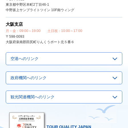
東京都中野区本町2丁目46-1
中野坂上サンブライトツイン 10F南ウィング
大阪支店
月－金：09:00～19:00 土日祝：10:00～17:00
〒598-0093
大阪府泉南郡田尻町りんくうポート北５番６
空港へのリンク
▶
成田空港
政府機関へのリンク
▶
羽田空港
▶
関西国際空港
▶
Visit Japan Webサービス
観光関連機関へのリンク
▶
中部国際空港
▶
観光庁
▶
福岡国際空港
▶
国土交通省
▶
国際観光サービスセンター
▶
新千歳空港
▶
外務省
▶
日本観光振興協会
▶
厚生労働省
TOUR QUALITY JAPAN
▶
日本観光通訳協会