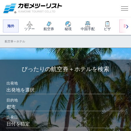
海外
国内
ツアー
航空券
秘境
中国手配
ビザ
航空券＋ホテル
ぴったりの航空券＋ホテルを検索
出発地
出発地を選択
目的地
都市
出発日
日付を指定