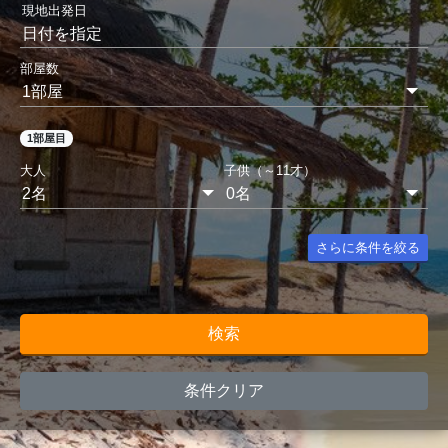
現地出発日
日付を指定
部屋数
1部屋目
大人
子供（～11才）
さらに条件を絞る
検索
条件クリア